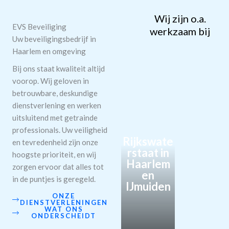
Wij zijn o.a.
EVS Beveiliging
werkzaam bij
Uw beveiligingsbedrijf in
Haarlem en omgeving
Bij ons staat kwaliteit altijd
voorop. Wij geloven in
betrouwbare, deskundige
dienstverlening en werken
uitsluitend met getrainde
professionals. Uw veiligheid
Rijkswate
en tevredenheid zijn onze
rstaat in
hoogste prioriteit, en wij
Haarlem
zorgen ervoor dat alles tot
en
in de puntjes is geregeld.
IJmuiden
ONZE
DIENSTVERLENINGEN
WAT ONS
ONDERSCHEIDT